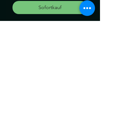
Sofortkauf
Clip Extensions
Länge:58cm
Die Dreads können ein wenig
von der Farbe abweichen.
Kein Umtausch keine
Rücknahme.
Gerne können Sie die
Produkte bei uns Im geschäft
anschauen.