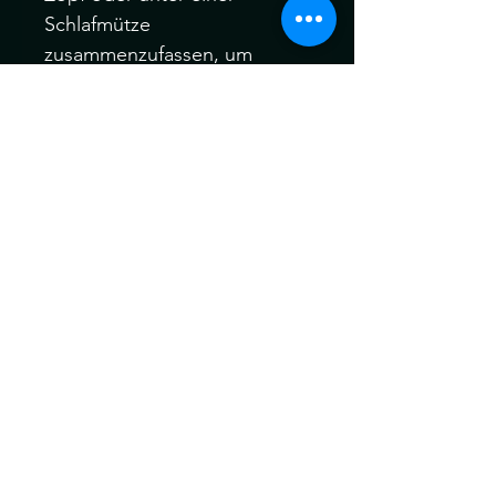
Schlafmütze
zusammenzufassen, um
Verwicklungen zu vermeiden.
Die Dreads können ein wenig
von der Farbe abweichen.
Kein Umtausch keine
Rücknahme.
Gerne können Sie die
Produkte bei uns Im geschäft
anschauen.
Du möchtest einen Termin für
die Dread einarbeitung?
Einarbeitung Sets vom
Hexekessel
Kosten Beispiel:
ab 30 Stück bis 40 Stück