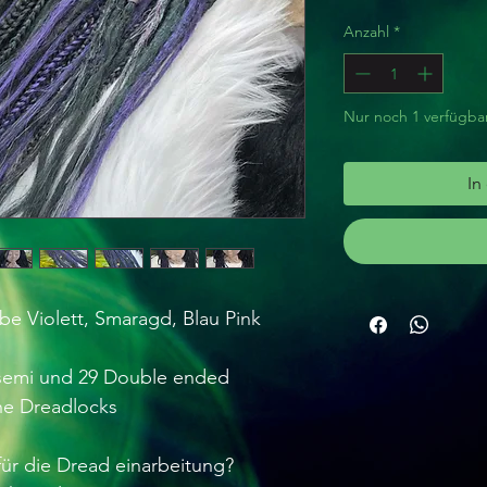
Anzahl
*
Nur noch 1 verfügba
In
be Violett, Smaragd, Blau Pink
8 semi und 29 Double ended
he Dreadlocks
ür die Dread einarbeitung?