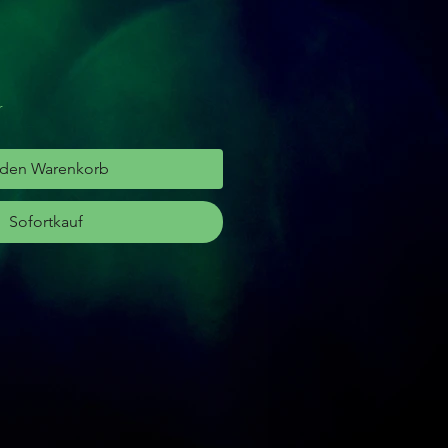
r
 den Warenkorb
Sofortkauf