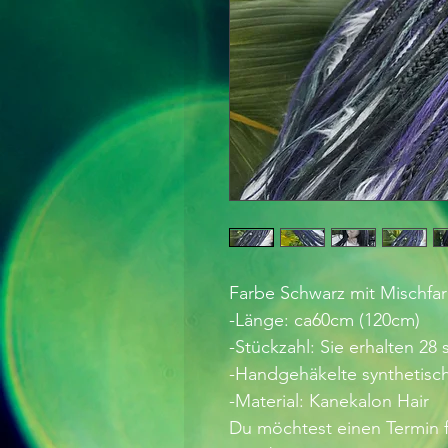
Farbe Schwarz mit Mischfar
-Länge: ca60cm (120cm)
-Stückzahl: Sie erhalten 2
-Handgehäkelte synthetisc
-Material: Kanekalon Hair
Du möchtest einen Termin f