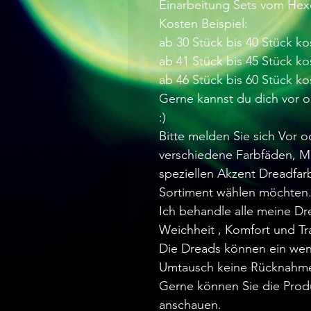
Einarbeitung Sets vom Hex
Kosten Beispiel:
ab 30 Stück bis 40 Stück ko
ab 41 Stück bis 45 Stück ko
ab 46 Stück bis 60 Stück ko
Gerne kannst du dich vor 
:)
Bitte melden Sie sich Vor 
verschiedene Farbfäden, M
speziellen Akzent Dreadfa
Sortiment wählen möchten
Ich behandle alle meine D
Weichheit , Komfort und Tr
Die Dreads können ein wen
Umtausch keine Rücknahm
Gerne können Sie die Prod
anschauen.