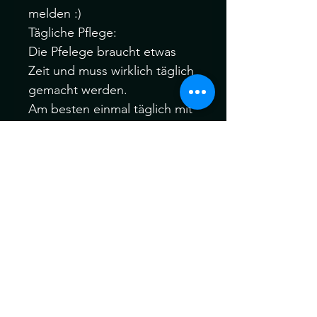
melden :)
Tägliche Pflege:
Die Pfelege braucht etwas
Zeit und muss wirklich täglich
gemacht werden.
Am besten einmal täglich mit
den Händen über die Locken
gehen, etwas befeuchten mit
einer Sprühflasche und sie
einzeln auseinander Ziehen.
Jede strähne voneinander
Trennen!
Keinen Kamm verwenden!
Wenn ernsthafte
Verwicklungen auftreten,
können Sie sie mit einer