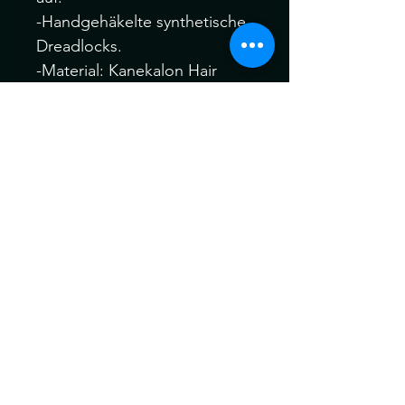
-Handgehäkelte synthetische
Dreadlocks.
-Material: Kanekalon Hair
Dieses Set ist
wiederverwendbar
... kann aso mehr mals
Getragen werden
Ich behandle alle meine
Dreads vor dem Versand für
maximale Weichheit , Komfort
und Tragbarkeit vor dem
Versand.
Die Dreads können ein wenig
von der Farbe abweichen.
Kein Umtausch keine
Rücknahme.