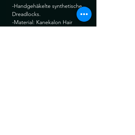
-Handgehäkelte synthetische
Dreadlocks.
-Material: Kanekalon Hair
Dieses Set ist
wiederverwendbar
... kann aso mehr mals
Getragen werden
Ich behandle alle meine
Dreads vor dem Versand für
maximale Weichheit , Komfort
und Tragbarkeit vor dem
Versand.
Die Dreads können ein wenig
von der Farbe abweichen.
Kein Umtausch keine
Rücknahme.