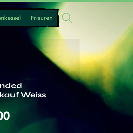
nkessel
Frisuren
Ended
rkauf Weiss
Preis
00