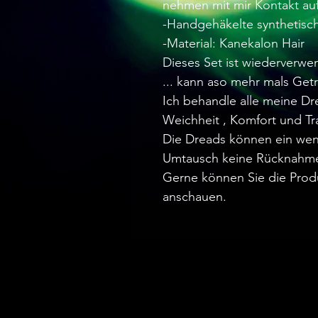
nehmen mit mir Kontakt auf
-Handgehäkelte synthetisc
-Material: Kanekalon Hair
Dieses Set ist wiederverwe
... kann aso mehr mals Ge
Ich behandle alle meine D
Weichheit , Komfort und Tr
Die Dreads können ein wen
Umtausch keine Rücknahm
Gerne können Sie die Prod
anschauen.