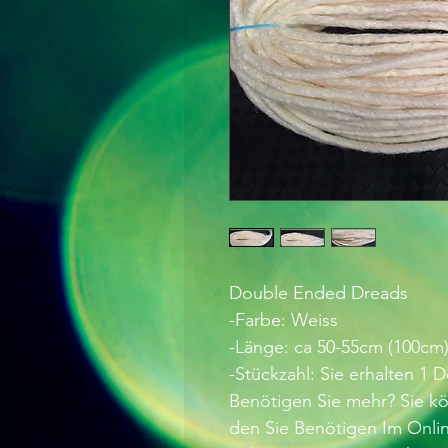
Double Ended Dreads
-Farbe: Weiss
-Länge: ca 50-55cm (100cm
-Stückzahl: Sie erhalten 1
Benötigen Sie mehr? Sie kö
den Sie Benötigen Im Onli