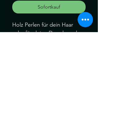
Sofortkauf
Holz Perlen für dein Haar
oder für deine Dreads und
Braid
Perlen: 1 Perle aus Holz
Loch Durchmesser 0.7cm
Können ein wenig von der
Farbe abweichen. Kein
Umtausch keine Rücknahme.
Gerne können Sie die
Produkte bei uns Im Geschäft
anschauen