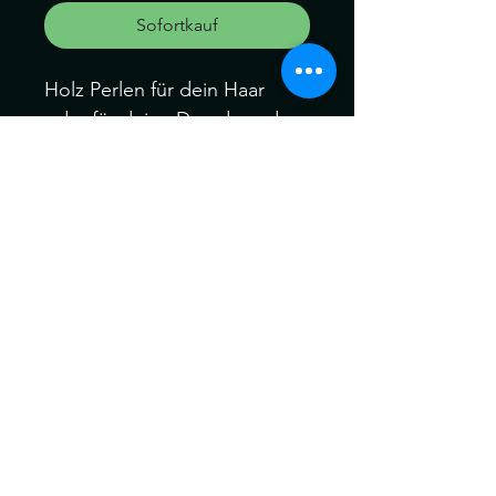
Sofortkauf
Holz Perlen für dein Haar
oder für deine Dreads und
Braid
Perlen: 1 Perle aus Holz
Loch Durchmesser 0.7cm
Können ein wenig von der
Farbe abweichen. Kein
Umtausch keine Rücknahme.
Gerne können Sie die
Produkte bei uns Im Geschäft
anschauen