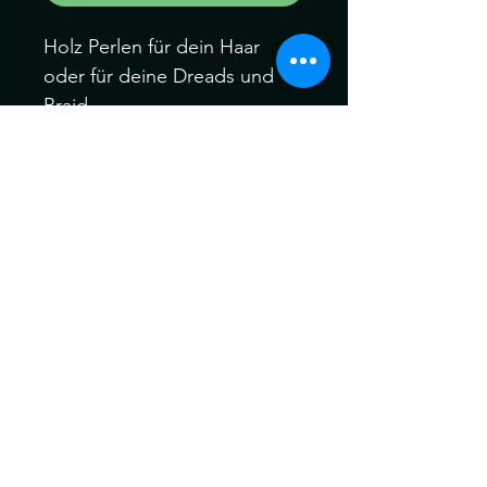
Holz Perlen für dein Haar
oder für deine Dreads und
Braid
Perlen: 1 Gravierte Perle aus
Holz
Loch Durchmesser 0.7cm
Können ein wenig von der
Farbe abweichen. Kein
Umtausch keine Rücknahme.
Gerne können Sie die
Produkte bei uns Im Geschäft
anschauen