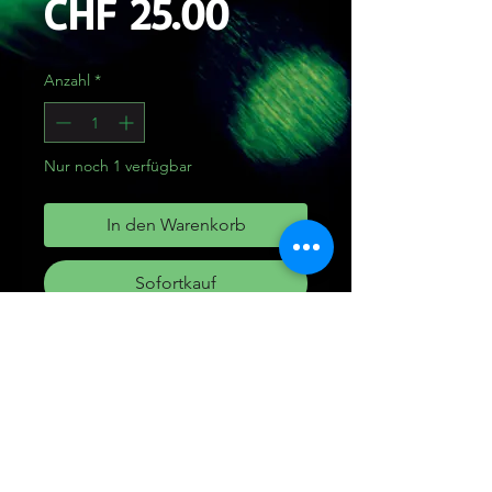
Preis
CHF 25.00
Anzahl
*
Nur noch 1 verfügbar
In den Warenkorb
Sofortkauf
Dread Perle
Handmade
aus Polymer Clay innen
Durchmesser 7mm