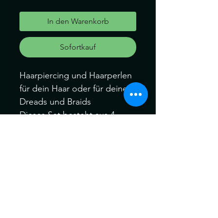
In den Warenkorb
Sofortkauf
Haarpiercing und Haarperlen
für dein Haar oder für deine
Dreads und Braids
Dieses Set besteht aus 4
Anhänger 1 Perlenpiercing
und 6 Perlen klein
( siehe Foto)
( Der Innen-Durchmesser der
Perlen ca 5mm)
Können ein wenig von der
Farbe abweichen. Kein