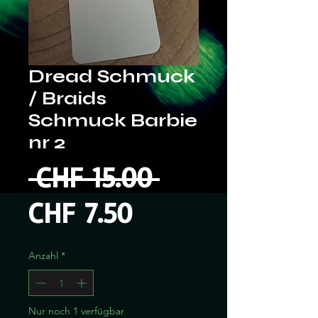
Dread Schmuck
/ Braids
Schmuck Barbie
nr 2
Standardprei
 CHF 15.00 
Sale-
CHF 7.50
Preis
Anzahl
*
Nur noch 1 verfügbar