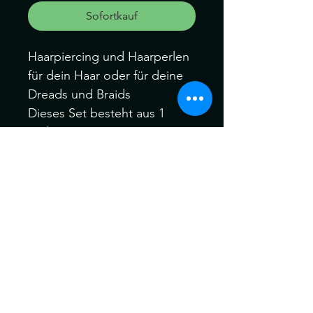
Sofortkauf
Haarpiercing und Haarperlen
für dein Haar oder für deine
Dreads und Braids
Dieses Set besteht aus 1
Perlen
( siehe Foto)
( Der Innen-Durchmesser der
Perlen ca 8- 9mm)
Können ein wenig von der
Farbe abweichen.
Kein Umtausch keine
Rücknahme.
Gerne können Sie die
Produkte bei uns Im Geschäft