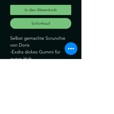
In den Warenkorb
Sofortkauf
Selbst gemachte Scrunchie
von Doris
-Exdra dickes Gummi für
guten Halt
-Für Dreads oder Braids
-Gummi Länge 30cm
-Sie erhalten 1 Stück
(1mal umwickelbar bei
ganzem kopf dreads)
Können ein wenig von der
Farbe abweichen. Kein
Umtausch keine Rücknahme.