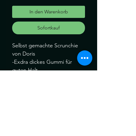
In den Warenkorb
Sofortkauf
Selbst gemachte Scrunchie
von Doris
-Exdra dickes Gummi für
guten Halt
-Für Dreads oder Braids
-Gummi Länge 30cm
-Sie erhalten 1 Stück
(1mal umwickelbar bei
ganzem kopf dreads)
Können ein wenig von der
Farbe abweichen. Kein
Umtausch keine Rücknahme.