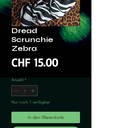
Dread
Scrunchie
Zebra
Preis
CHF 15.00
Anzahl
*
Nur noch 1 verfügbar
In den Warenkorb