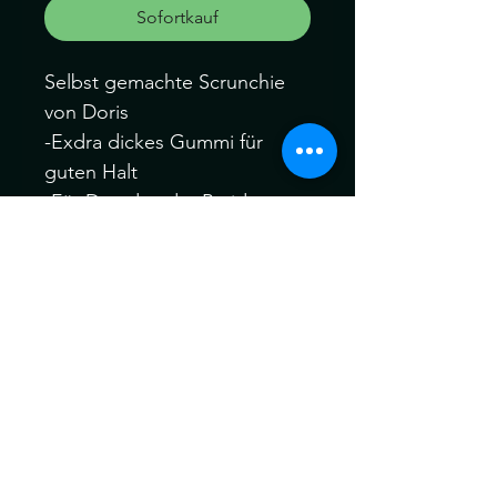
Sofortkauf
Selbst gemachte Scrunchie
von Doris
-Exdra dickes Gummi für
guten Halt
-Für Dreads oder Braids
-Gummi Länge 30cm
-Sie erhalten 1 Stück
(1mal umwickelbar bei
ganzem kopf dreads)
Können ein wenig von der
Farbe abweichen. Kein
Umtausch keine Rücknahme.
Gerne können Sie die
Produkte bei uns Im Geschäft