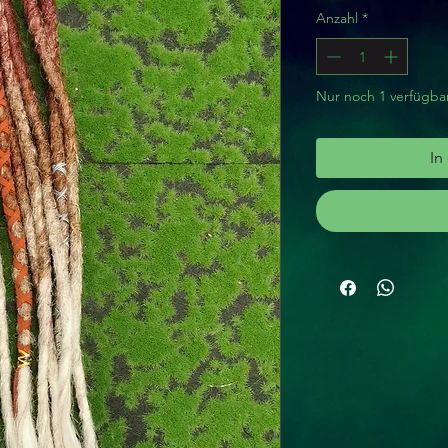
Anzahl
*
Nur noch 1 verfügba
In