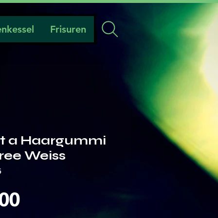
nkessel
Frisuren
et a Haargummi
ree Weiss
6
Preis
.00