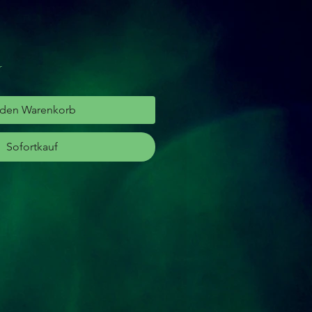
r
 den Warenkorb
Sofortkauf