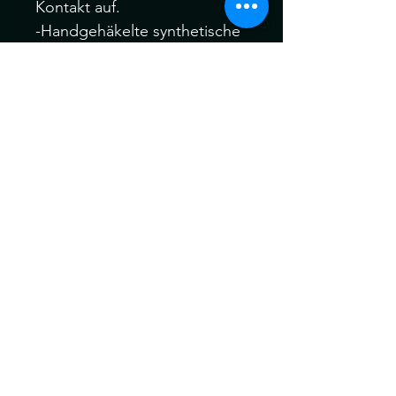
Kontakt auf.
-Handgehäkelte synthetische
Dreadlocks.
-Material: Kanekalon Hair
Bitte melden Sie sich Vor
oder nach dem Kauf, wenn
Sie verschiedene Farbfäden,
Manschetten oder auch Ihre
eigenen speziellen Akzent
Dreadfarben aus meinem
gesamten Sortiment wählen
möchten.
Ich behandle alle meine
Dreads vor dem Versand für
maximale Weichheit , Komfort
und Tragbarkeit vor dem
Versand.