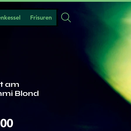
nkessel
Frisuren
t am
mi Blond
Preis
.00