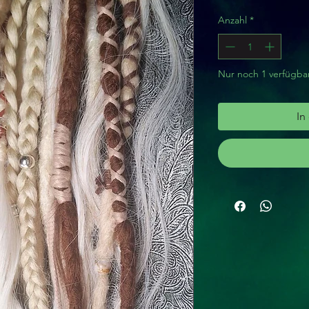
Anzahl
*
Nur noch 1 verfügba
In