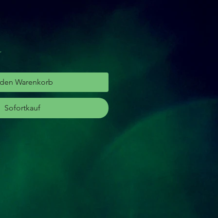
r
 den Warenkorb
Sofortkauf