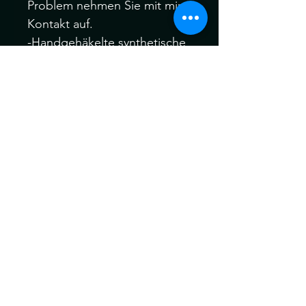
Problem nehmen Sie mit mir
Kontakt auf.
-Handgehäkelte synthetische
Dreadlocks.
-Material: Kanekalon Hair
Bitte melden Sie sich Vor
oder nach dem Kauf, wenn
Sie verschiedene Farbfäden,
Manschetten oder auch Ihre
eigenen speziellen Akzent
Dreadfarben aus meinem
gesamten Sortiment wählen
möchten.
Ich behandle alle meine
Dreads vor dem Versand für
maximale Weichheit , Komfort
und Tragbarkeit vor dem