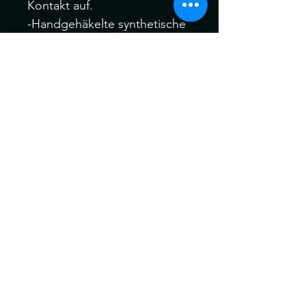
Kontakt auf.
-Handgehäkelte synthetische
Dreadlocks.
-Material: Kanekalon Hair
Bitte melden Sie sich Vor
oder nach dem Kauf, wenn
Sie verschiedene Farbfäden,
Manschetten oder auch Ihre
eigenen speziellen Akzent
Dreadfarben aus meinem
gesamten Sortiment wählen
möchten.
Ich behandle alle meine
Dreads vor dem Versand für
maximale Weichheit , Komfort
und Tragbarkeit vor dem
Versand.