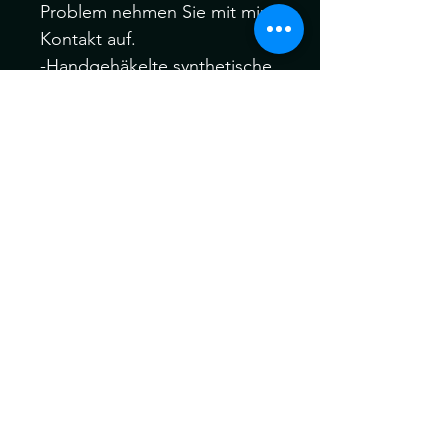
Problem nehmen Sie mit mir
Kontakt auf.
-Handgehäkelte synthetische
Dreadlocks.
-Material: Kanekalon Hair
Bitte melden Sie sich Vor
oder nach dem Kauf, wenn
Sie verschiedene Farbfäden,
Manschetten oder auch Ihre
eigenen speziellen Akzent
Dreadfarben aus meinem
gesamten Sortiment wählen
möchten.
Ich behandle alle meine
Dreads vor dem Versand für
maximale Weichheit , Komfort
und Tragbarkeit vor dem