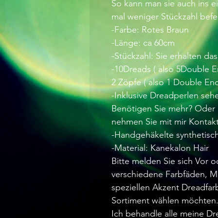
So kann man sie auch ins e
mal weniger Stückzahl befe
-Farbe: Rotes Braun
-Länge: ca 60cm
-Stückzahl: Sie erhalten da
-10Dreads ( also 5Double 
2 Zöpfe ( also 1 Double End
-Inklusive Dreadperlen seh
Benötigen Sie mehr? Oder 
nehmen Sie mit mir Kontakt
-Handgehäkelte synthetisc
-Material: Kanekalon Hair
Bitte melden Sie sich Vor 
verschiedene Farbfäden, M
speziellen Akzent Dreadfa
Sortiment wählen möchten
Ich behandle alle meine D