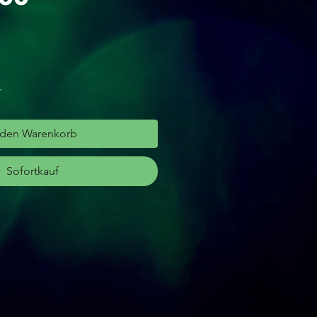
r
 den Warenkorb
Sofortkauf