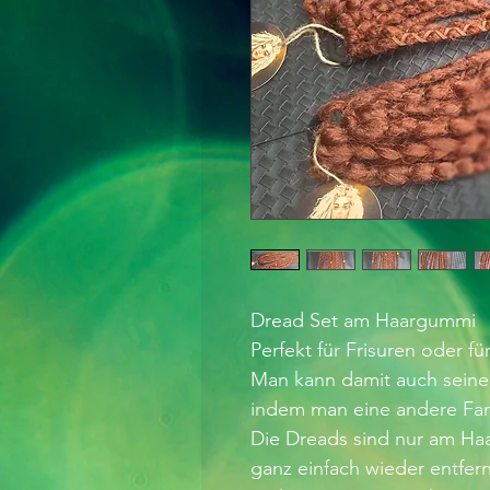
Dread Set am Haargummi
Perfekt für Frisuren oder f
Man kann damit auch seine
indem man eine andere Far
Die Dreads sind nur am Ha
ganz einfach wieder entfer