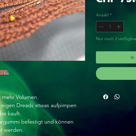
Anzahl
*
Nur noch 2 verfügba
In
ür mehr Volumen.
 eigen Dreads etwas aufpimpen
be kauft.
argummi befestigt und können
nt werden.