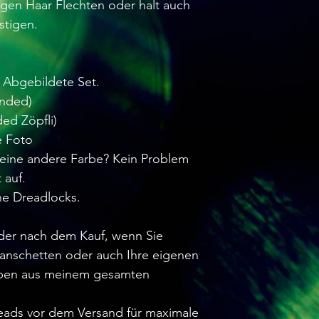
igen Haar Flechten oder halt auch
stigen.
s Abgebildete Set.
Ended)
ed Zöpfli)
e Foto
eine andere Farbe? Kein Problem
 auf.
he Dreadlocks.
oder nach dem Kauf, wenn Sie
anschetten oder auch Ihre eigenen
rben aus meinem gesamten
.
reads vor dem Versand für maximale