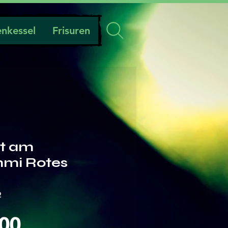
nkessel
Frisuren
t am
mi Rotes
2
Preis
.00