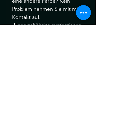
eine andere Farbe? Kein
Problem nehmen Sie mit mir
Kontakt auf.
-Handgehäkelte synthetische
Dreadlocks.
-Material: Kanekalon Hair
Bitte melden Sie sich Vor
oder nach dem Kauf, wenn
Sie verschiedene Farbfäden,
Manschetten oder auch Ihre
eigenen speziellen Akzent
Dreadfarben aus meinem
gesamten Sortiment wählen
möchten.
Ich behandle alle meine
Dreads vor dem Versand für
maximale Weichheit , Komfort