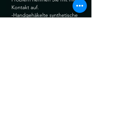
Kontakt auf.
-Handgehäkelte synthetische
Dreadlocks.
-Material: Kanekalon Hair
Bitte melden Sie sich Vor
oder nach dem Kauf, wenn
Sie verschiedene Farbfäden,
Manschetten oder auch Ihre
eigenen speziellen Akzent
Dreadfarben aus meinem
gesamten Sortiment wählen
möchten.
Ich behandle alle meine
Dreads vor dem Versand für
maximale Weichheit , Komfort
und Tragbarkeit vor dem