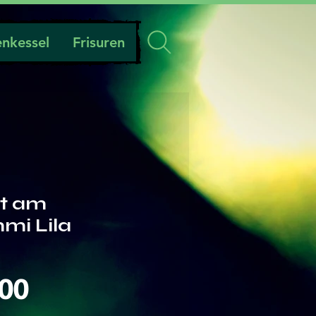
nkessel
Frisuren
t am
mi Lila
Preis
.00