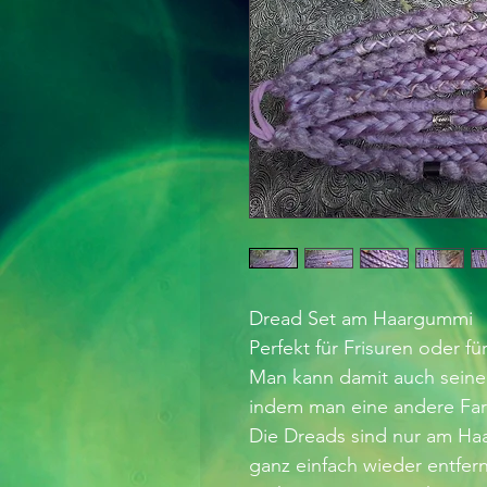
Dread Set am Haargummi
Perfekt für Frisuren oder f
Man kann damit auch seine
indem man eine andere Far
Die Dreads sind nur am Ha
ganz einfach wieder entfer