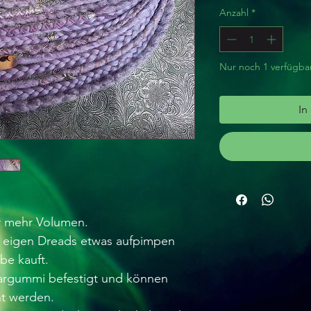
Anzahl
*
Nur noch 1 verfügba
In
ür mehr Volumen.
 eigen Dreads etwas aufpimpen
be kauft.
argummi befestigt und können
nt werden.