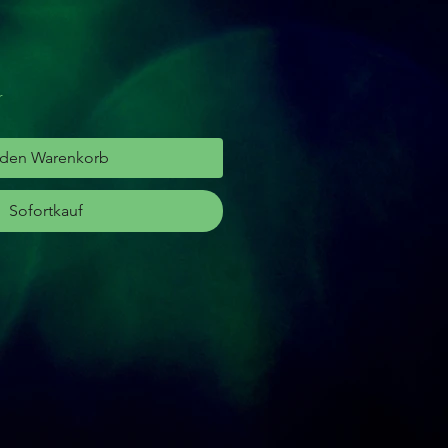
r
 den Warenkorb
Sofortkauf