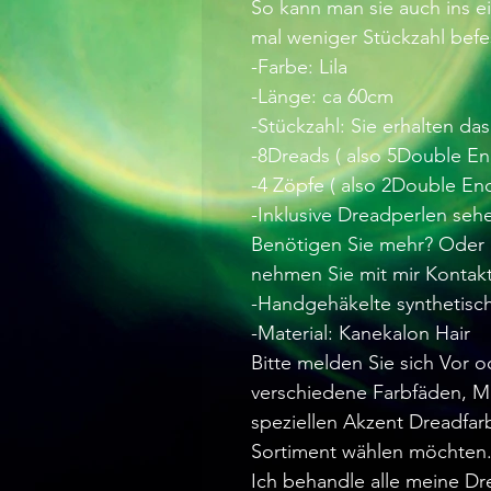
So kann man sie auch ins e
mal weniger Stückzahl befe
-Farbe: Lila
-Länge: ca 60cm
-Stückzahl: Sie erhalten da
-8Dreads ( also 5Double E
-4 Zöpfe ( also 2Double En
-Inklusive Dreadperlen seh
Benötigen Sie mehr? Oder 
nehmen Sie mit mir Kontakt
-Handgehäkelte synthetisc
-Material: Kanekalon Hair
Bitte melden Sie sich Vor 
verschiedene Farbfäden, M
speziellen Akzent Dreadfa
Sortiment wählen möchten
Ich behandle alle meine D