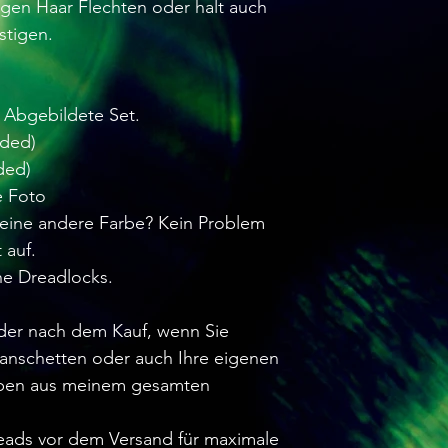
igen Haar Flechten oder halt auch
stigen.
s Abgebildete Set.
nded)
ded)
e Foto
eine andere Farbe? Kein Problem
 auf.
he Dreadlocks.
oder nach dem Kauf, wenn Sie
anschetten oder auch Ihre eigenen
rben aus meinem gesamten
.
reads vor dem Versand für maximale