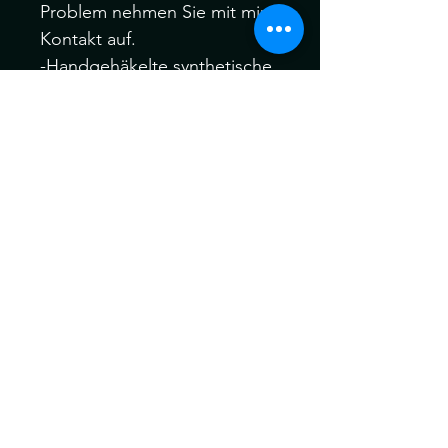
Problem nehmen Sie mit mir
Kontakt auf.
-Handgehäkelte synthetische
Dreadlocks.
-Material: Kanekalon Hair
Bitte melden Sie sich Vor
oder nach dem Kauf, wenn
Sie verschiedene Farbfäden,
Manschetten oder auch Ihre
eigenen speziellen Akzent
Dreadfarben aus meinem
gesamten Sortiment wählen
möchten.
Ich behandle alle meine
Dreads vor dem Versand für
maximale Weichheit , Komfort
und Tragbarkeit vor dem