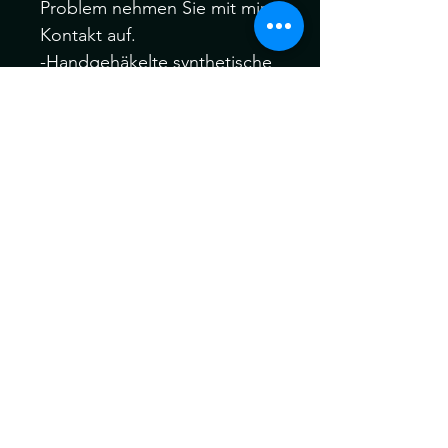
Problem nehmen Sie mit mir
Kontakt auf.
-Handgehäkelte synthetische
Dreadlocks.
-Material: Kanekalon Hair
Bitte melden Sie sich Vor
oder nach dem Kauf, wenn
Sie verschiedene Farbfäden,
Manschetten oder auch Ihre
eigenen speziellen Akzent
Dreadfarben aus meinem
gesamten Sortiment wählen
möchten.
Ich behandle alle meine
Dreads vor dem Versand für
maximale Weichheit , Komfort
und Tragbarkeit vor dem