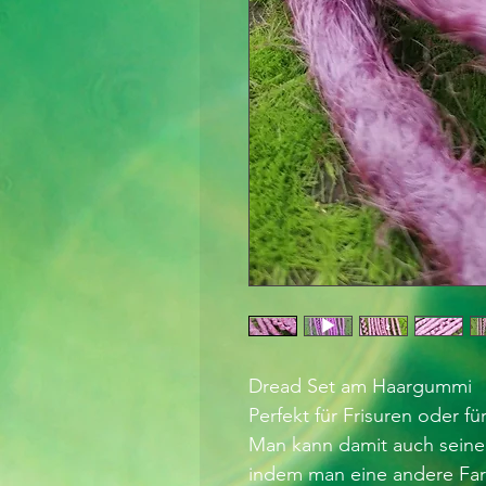
Dread Set am Haargummi
Perfekt für Frisuren oder f
Man kann damit auch seine
indem man eine andere Far