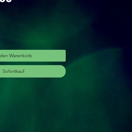
r
 den Warenkorb
Sofortkauf