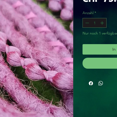
Anzahl
*
Nur noch 1 verfügba
In