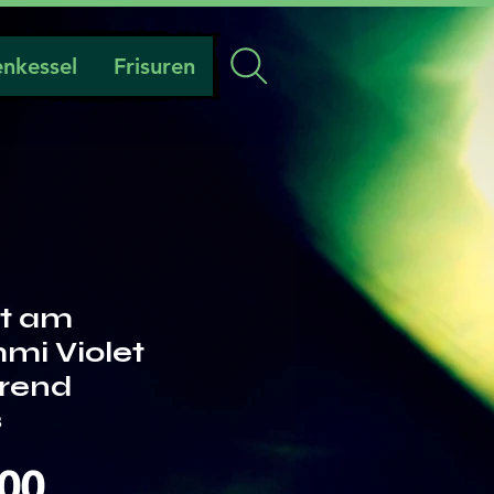
nkessel
Frisuren
t am
i Violet
erend
3
Preis
.00