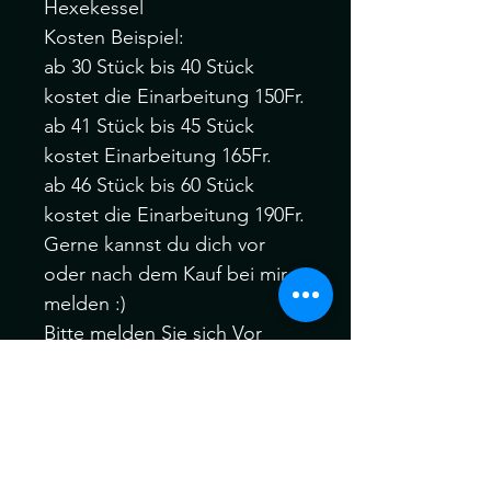
Hexekessel
Kosten Beispiel:
ab 30 Stück bis 40 Stück
kostet die Einarbeitung 150Fr.
ab 41 Stück bis 45 Stück
kostet Einarbeitung 165Fr.
ab 46 Stück bis 60 Stück
kostet die Einarbeitung 190Fr.
Gerne kannst du dich vor
oder nach dem Kauf bei mir
melden :)
Bitte melden Sie sich Vor
oder nach dem Kauf, wenn
Sie verschiedene Farbfäden,
Manschetten oder auch Ihre
eigenen speziellen Akzent
Dreadfarben aus meinem