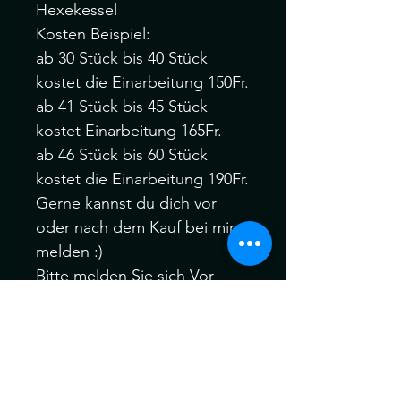
Hexekessel
Kosten Beispiel:
ab 30 Stück bis 40 Stück
kostet die Einarbeitung 150Fr.
ab 41 Stück bis 45 Stück
kostet Einarbeitung 165Fr.
ab 46 Stück bis 60 Stück
kostet die Einarbeitung 190Fr.
Gerne kannst du dich vor
oder nach dem Kauf bei mir
melden :)
Bitte melden Sie sich Vor
oder nach dem Kauf, wenn
Sie verschiedene Farbfäden,
Manschetten oder auch Ihre
eigenen speziellen Akzent
Dreadfarben aus meinem