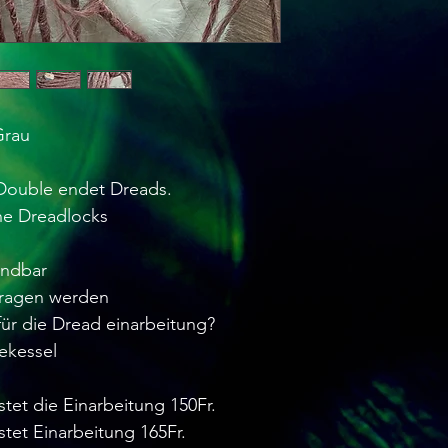
Grau
0 Double endet Dreads.
he Dreadlocks
endbar
tragen werden
ür die Dread einarbeitung?
ekessel
stet die Einarbeitung 150Fr.
stet Einarbeitung 165Fr.