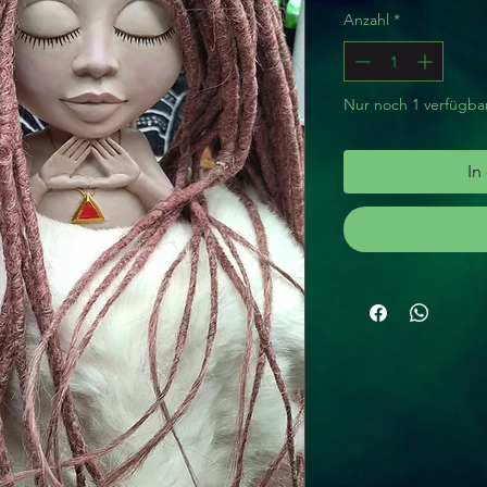
Anzahl
*
Nur noch 1 verfügba
In