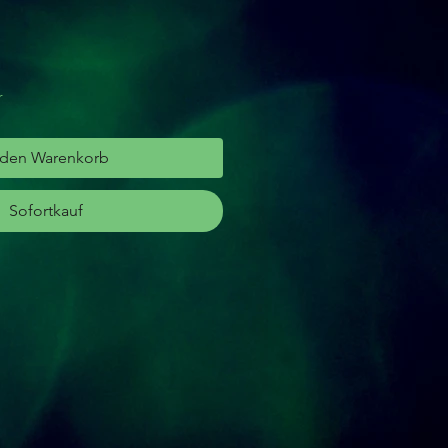
r
 den Warenkorb
Sofortkauf