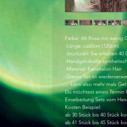
Farbe: Alt Rosa mit wenig 
-Länge: ca60cm (120cm)
-Stückzahl: Sie erhalten 4
-Handgehäkelte synthetisc
-Material: Kanekalon Hair
-Dieses Set ist wiederverw
... kann also mehr mals Ge
Du möchtest einen Termin f
Einarbeitung Sets vom Hex
Kosten Beispiel:
ab 30 Stück bis 40 Stück ko
ab 41 Stück bis 45 Stück ko