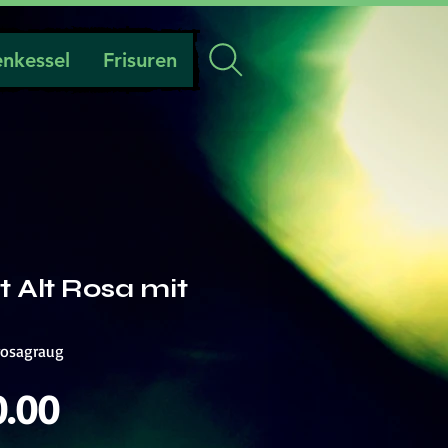
nkessel
Frisuren
 Alt Rosa mit
rosagraug
Preis
0.00