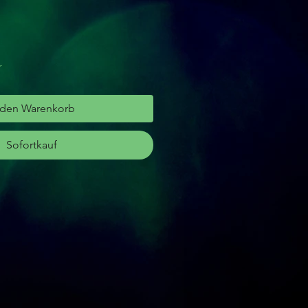
r
 den Warenkorb
Sofortkauf