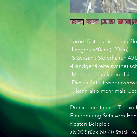
Farbe: Rot ins Braun ins 
-Länge: ca60cm (120cm)
-Stückzahl: Sie erhalten 4
-Handgehäkelte synthetisc
-Material: Kanekalon Hair
-Dieses Set ist wiederverw
... kann also mehr mals Ge
Du möchtest einen Termin f
Einarbeitung Sets vom Hex
Kosten Beispiel:
ab 30 Stück bis 40 Stück ko