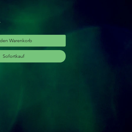
r
 den Warenkorb
Sofortkauf