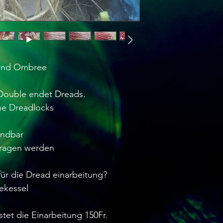
Blond Ombree
0 Double endet Dreads.
he Dreadlocks
endbar
tragen werden
ür die Dread einarbeitung?
ekessel
stet die Einarbeitung 150Fr.