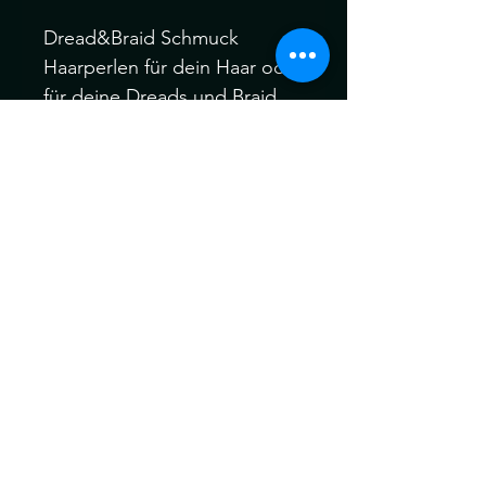
Dread&Braid Schmuck
Haarperlen für dein Haar oder
für deine Dreads und Braid
Perlen: 1Stk 3 D Druck
Perlen innendurchmesser ca.:
6mal
Können ein wenig von der
Farbe abweichen. Kein
Umtausch keine Rücknahme.
Gerne können Sie die
Produkte bei uns Im Geschäft
anschauen