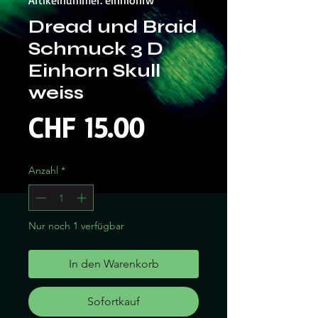
Artikelnummer: einhionrw
Dread und Braid
Schmuck 3 D
Einhorn Skull
weiss
Preis
CHF 15.00
Anzahl
*
Nur noch 1 verfügbar
In den Warenkorb
Sofortkauf