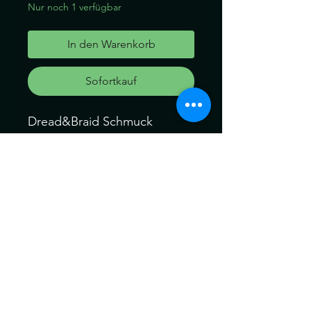
Nur noch 1 verfügbar
In den Warenkorb
Sofortkauf
Dread&Braid Schmuck
Haarperlen für dein Haar oder
für deine Dreads und Braid
Perlen: 1Stk
Perlen innendurchmesser ca.:
1mal 8mm
Können ein wenig von der
Farbe abweichen. Kein
Umtausch keine Rücknahme.
Gerne können Sie die
Produkte bei uns Im Geschäft