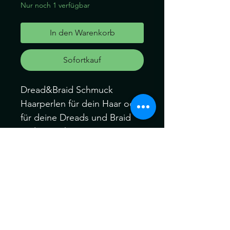
Nur noch 1 verfügbar
In den Warenkorb
Sofortkauf
Dread&Braid Schmuck
Haarperlen für dein Haar oder
für deine Dreads und Braid
Perlen: 3Stk
2 mal mit Larimar Edelstein
und einmal Blume des Lebens
Perlen innendurchmesser
1mal 5mm 1 mal 6mm und
einmal 8mm
Können ein wenig von der
Farbe abweichen. Kein