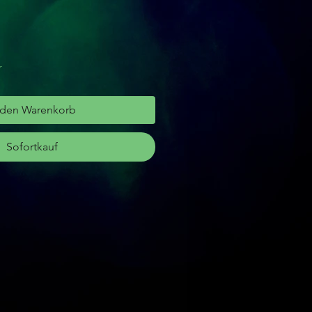
r
 den Warenkorb
Sofortkauf