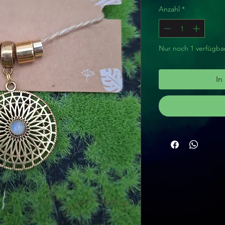
Anzahl
*
Nur noch 1 verfügba
In