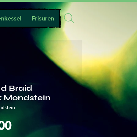
nkessel
Frisuren
d Braid
 Mondstein
ndstein
Preis
00