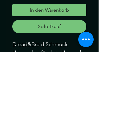
In den Warenkorb
Sofortkauf
Dread&Braid Schmuck
Haarperlen für dein Haar oder
für deine Dreads und Braid
Perlen: 2Stk Mondstein
Perlen innendurchmesser ca.:
2mal 9mm
Können ein wenig von der
Farbe abweichen. Kein
Umtausch keine Rücknahme.
Gerne können Sie die
Produkte bei uns Im Geschäft
anschauen