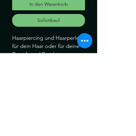
In den Warenkorb
Sofortkauf
Haarpiercing und Haarperlen
für dein Haar oder für deine
Dreads und Braids
Dieses Set hat den Innen-
Durchmesser der Perlen von
ca 6mm
Können ein wenig von der
Farbe abweichen.
Kein Umtausch keine
Rücknahme.
Gerne können Sie die
Produkte bei uns Im Geschäft