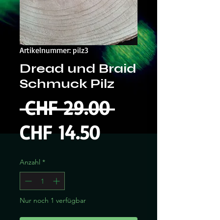
Artikelnummer: pilz3
Dread und Braid
Schmuck Pilz
Standardpre
 CHF 29.00 
Sale-
CHF 14.50
Preis
Anzahl
*
Nur noch 1 verfügbar