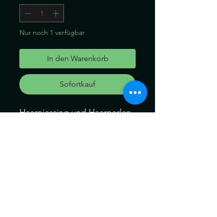
Nur noch 1 verfügbar
In den Warenkorb
Sofortkauf
Haarpiercing und Haarperlen
für dein Haar oder für deine
Dreads und Braid
Dieses Set besteht aus
Perlen: 2Stk.
Piercing: 2Stk.
Können ein wenig von der
Farbe abweichen. Kein