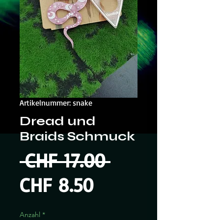
Artikelnummer: snake
Dread und
Braids Schmuck
Standardprei
 CHF 17.00 
Sale-
CHF 8.50
Preis
Anzahl
*