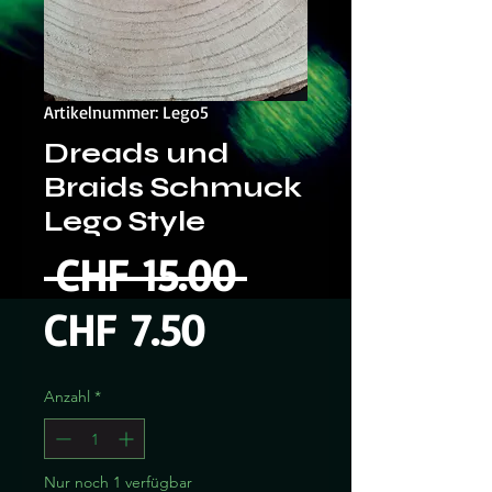
Artikelnummer: Lego5
Dreads und
Braids Schmuck
Lego Style
Standardprei
 CHF 15.00 
Sale-
CHF 7.50
Preis
Anzahl
*
Nur noch 1 verfügbar