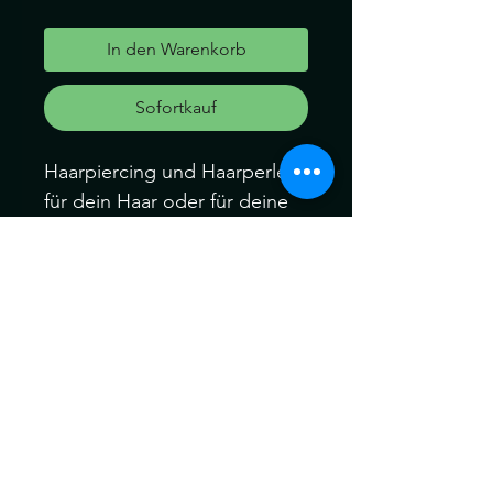
In den Warenkorb
Sofortkauf
Haarpiercing und Haarperlen
für dein Haar oder für deine
Dreads und Braids
Dieses Set hat den Innen-
Durchmesser der Perlen von
ca 6mm
Können ein wenig von der
Farbe abweichen.
Kein Umtausch keine
Rücknahme.
Gerne können Sie die