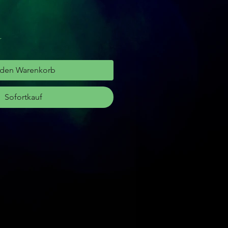
r
 den Warenkorb
Sofortkauf