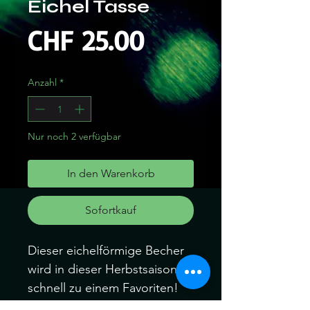
Eichel Tasse
Preis
CHF 25.00
Anzahl
*
Nur noch 2 verfügbar
In den Warenkorb
Sofortkauf
Dieser eichelförmige Becher
wird in dieser Herbstsaison
schnell zu einem Favoriten!
Dieser Becher mit Deckel hält