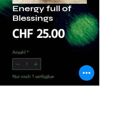
Energy full of
Blessings
Preis
CHF 25.00
Anzahl
*
Nur noch 1 verfügbar
In den Warenkorb
Sofortkauf
Räuchermischung 20gr. 25Fr.