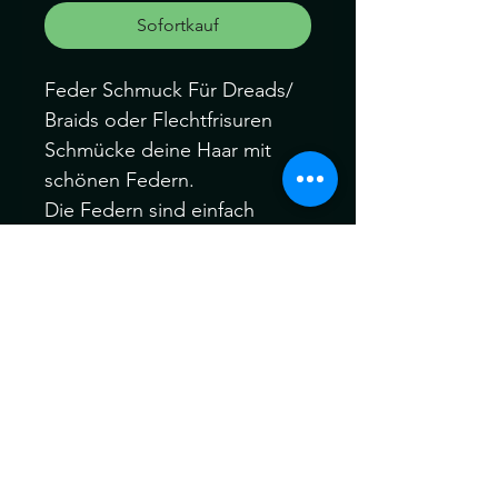
Sofortkauf
Feder Schmuck Für Dreads/
Braids oder Flechtfrisuren
Schmücke deine Haar mit
schönen Federn.
Die Federn sind einfach
aufzufändel und in dein Haar
zu befestigen ( Siehe Foto)
Gesamt länge 29cm
- Feder wurden nicht gerupft
sonder sind selbständig
ausgefallen das ist uns sehr
wichtig!
- Für zum Schlafen und Haare
waschen rausnehemen