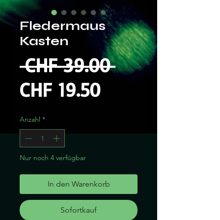
Fledermaus
Kasten
Standardpre
 CHF 39.00 
Sale-
CHF 19.50
Preis
Anzahl
*
Nur noch 4 verfügbar
In den Warenkorb
Sofortkauf