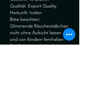
Qualität: Export Quality
Herkunft: Indien
Bitte beachten:
Glimmende Räucherstäbchen
nicht ohne Aufsicht lassen
und von Kindern fernhalten.
Der Räucherstäbchenhalter
muss auf einem nicht
brennbaren Untersatz stehen.
Sicherstellen, dass der
Räucherstäbchenhalter mit
dem Räucherstäbchen nicht
umkippen kann.
Darauf achten, dass die
herabfallende Glut auf eine
nicht brennbare Unterlage