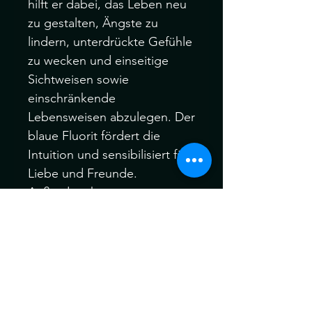
hilft er dabei, das Leben neu
zu gestalten, Ängste zu
lindern, unterdrückte Gefühle
zu wecken und einseitige
Sichtweisen sowie
einschränkende
Lebensweisen abzulegen. Der
blaue Fluorit fördert die
Intuition und sensibilisiert für
Liebe und Freunde.
Außerdem kann er
beruhigen, schlechte
Gedanken ablegen lassen
und dadurch bei Frust oder
Enttäuschungen helfen.
Blauer Fluorit steigert die
Aufffassungsgabe und