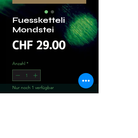
Fuessketteli
Mondstei
Preis
CHF 29.00
Anzahl
*
Nur noch 1 verfügbar
In den Warenkorb
Sofortkauf